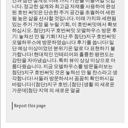
건과 첨단 설계로 미래 가치 기준를 이끌어갈 것입
니다. 정교한 설계와 최고급 자재를 사용하여 완성
된 호반 써밋은 단순한 주거 공간을 초월하여 세련
됨 높은 삶을 선사할 것입니다. 미래 가치와 세련됨
있는 주거 가정 을 누릴 기회, 이 호반써밋에서 확보
하십시오. 첨단3지구 호반써밋 모델하우스 방문 후
기: 놓쳐선 안 될 기회! 지난 주 첨단3지구 호반써밋
모델하우스에 방문하였습니다 후기를 씁니다! 일
단 예상 이상이었던 분위기은 말로 다 표현하기 불
가합니다! 현대적인 인테리어와 훌륭한 평면도는
감탄을 자아냈습니다. 특히 뷰이 상상 이상으로 아
름다웠습니다. 지금 모델하우스를 방문둘러보는
첨단3지구 호반써밋 것은 놓쳐선 안 될 찬스라고 생
각합니다! 서둘러 방문하셔서 꼼꼼히 확인하시길
바랍니다! {첨단3지구 호반, {첨단 {생활 의 새로운
가운데|첨단 지역 의 새로운 얼굴
Report this page